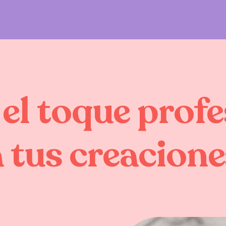
el
toque
profe
a
tus
creacione