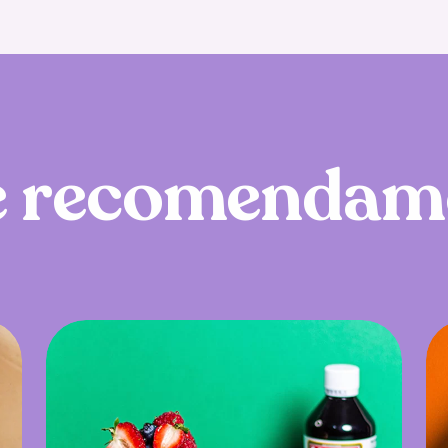
e
r
e
c
o
m
e
n
d
a
m