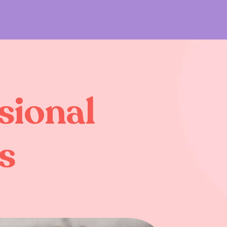
sional
s