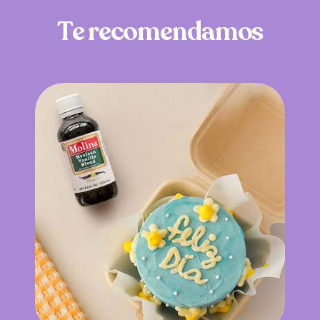
T
e
r
e
c
o
m
e
n
d
a
m
o
s