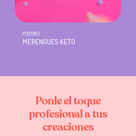
POSTRES
MERENGUES KETO
Ponle
el
toque
profesional
a
tus
creaciones