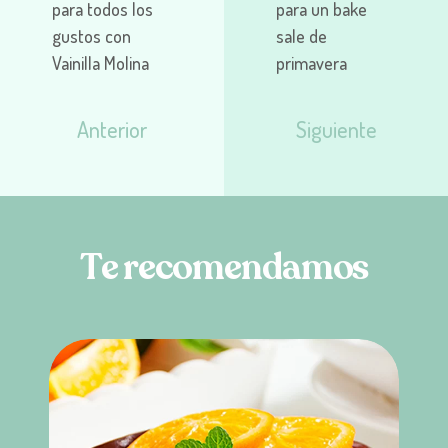
para todos los
para un bake
gustos con
sale de
Vainilla Molina
primavera
Anterior
Siguiente
T
e
r
e
c
o
m
e
n
d
a
m
o
s