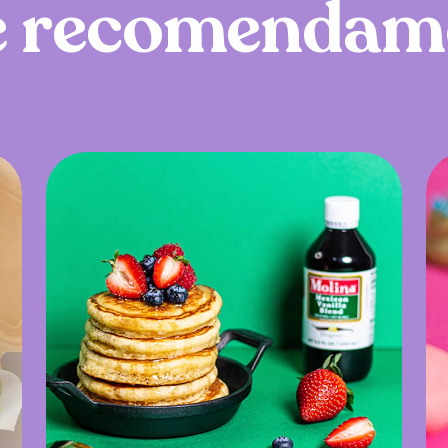
e
r
e
c
o
m
e
n
d
a
m