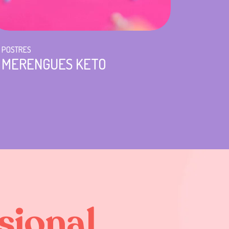
POSTRES
MERENGUES KETO
sional