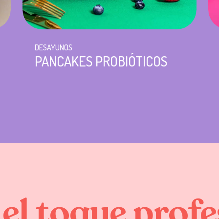
DESAYUNOS
PANCAKES PROBIÓTICOS
el
toque
profe