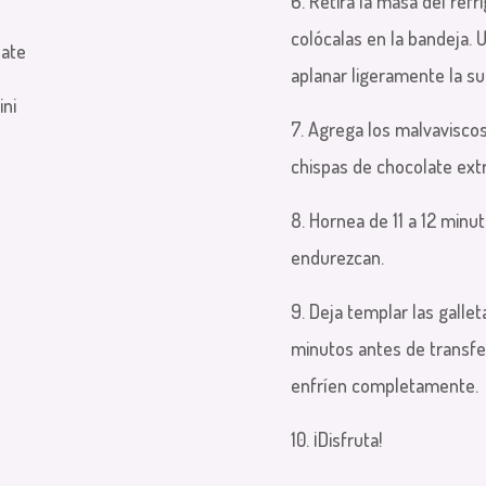
6. Retira la masa del refr
colócalas en la bandeja. 
late
aplanar ligeramente la sup
ini
7. Agrega los malvavisco
chispas de chocolate extr
8. Hornea de 11 a 12 minu
endurezcan.
9. Deja templar las galle
minutos antes de transferi
enfríen completamente.
10. ¡Disfruta!