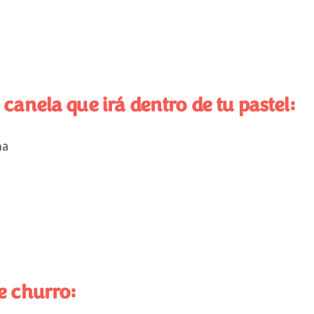
e canela
que irá dentro de tu pastel:
n
a
e churro
: