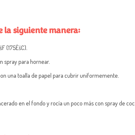
e la siguiente manera:
ËšF (175ËšC).
n spray para hornear.
con una toalla de papel para cubrir
uniformemente.
ncerado en el fondo y rocía un poco más con spray de co