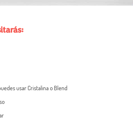
itarás:
 puedes usar Cristalina o Blend
uso
ear