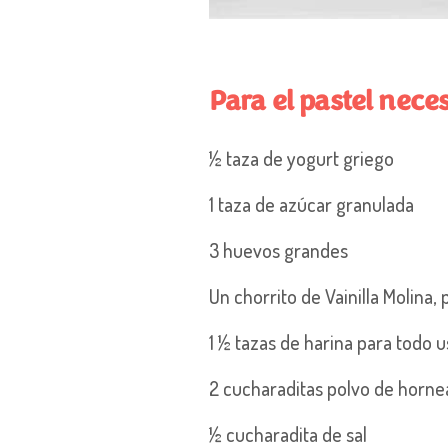
Para el pastel
neces
½ taza de yogur
t griego
1 taza de azúcar granulada
3 huevos grandes
Un chorrito de Vainilla Molina
,
1 ½ tazas de harina para todo 
2 cucharaditas polvo de horn
½ cucharadita de sal