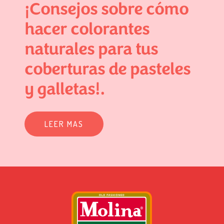
¡Consejos sobre cómo
hacer colorantes
naturales para tus
coberturas de pasteles
y galletas!.
LEER MAS