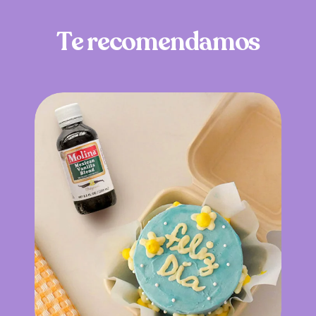
T
e
r
e
c
o
m
e
n
d
a
m
o
s