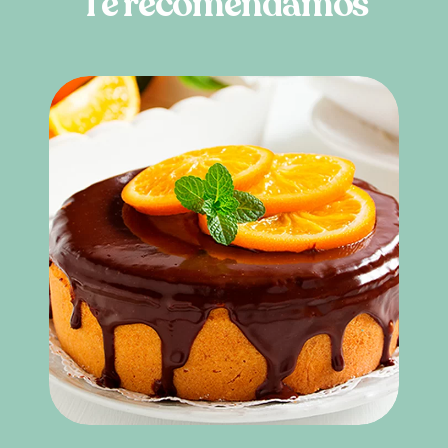
T
e
r
e
c
o
m
e
n
d
a
m
o
s