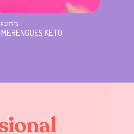
POSTRES
MERENGUES KETO
sional