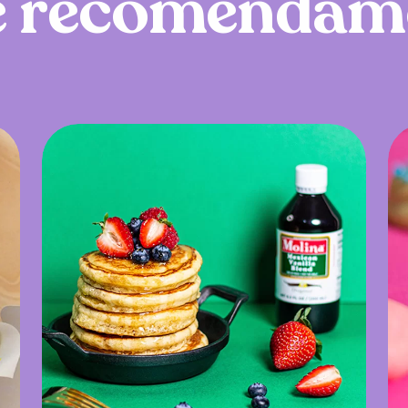
e
r
e
c
o
m
e
n
d
a
m