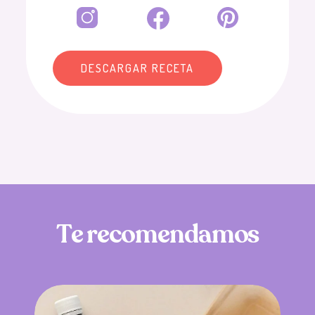
DESCARGAR RECETA
T
e
r
e
c
o
m
e
n
d
a
m
o
s